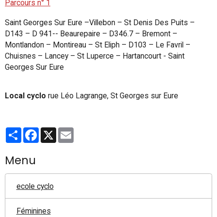
Parcours n° 1
Saint Georges Sur Eure –Villebon – St Denis Des Puits –
D143 – D 941-- Beaurepaire – D346.7 – Bremont –
Montlandon – Montireau – St Eliph – D103 – Le Favril –
Chuisnes – Lancey – St Luperce – Hartancourt - Saint
Georges Sur Eure
Local cyclo
rue Léo Lagrange, St Georges sur Eure
Partager
Facebook
X
Email
Menu
ecole cyclo
Féminines